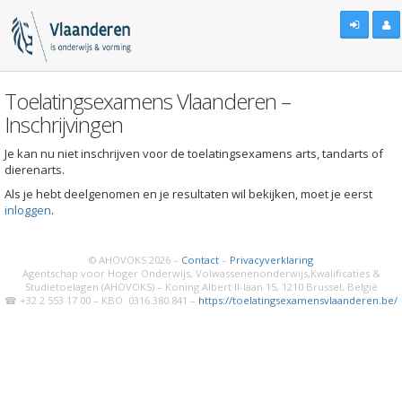
Toelatingsexamens Vlaanderen –
Inschrijvingen
Je kan nu niet inschrijven voor de toelatingsexamens arts, tandarts of
dierenarts.
Als je hebt deelgenomen en je resultaten wil bekijken, moet je eerst
inloggen
.
© AHOVOKS 2026 –
Contact
–
Privacyverklaring
Agentschap voor Hoger Onderwijs, Volwassenenonderwijs,Kwalificaties &
Studietoelagen (AHOVOKS) – Koning Albert II-laan 15, 1210 Brussel, België
☎ +32 2 553 17 00 – KBO: 0316.380.841 –
https://toelatingsexamensvlaanderen.be/