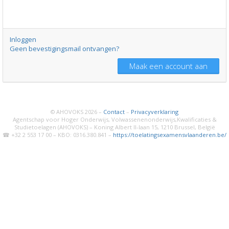
Inloggen
Geen bevestigingsmail ontvangen?
© AHOVOKS 2026 –
Contact
–
Privacyverklaring
Agentschap voor Hoger Onderwijs, Volwassenenonderwijs,Kwalificaties &
Studietoelagen (AHOVOKS) – Koning Albert II-laan 15, 1210 Brussel, België
☎ +32 2 553 17 00 – KBO: 0316.380.841 –
https://toelatingsexamensvlaanderen.be/